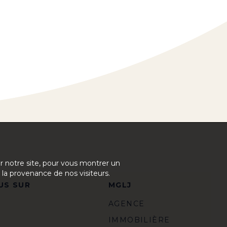
ur notre site, pour vous montrer un
 la provenance de nos visiteurs.
US SUR
MGLJ
AGENCE
IMMOBILIÈRE