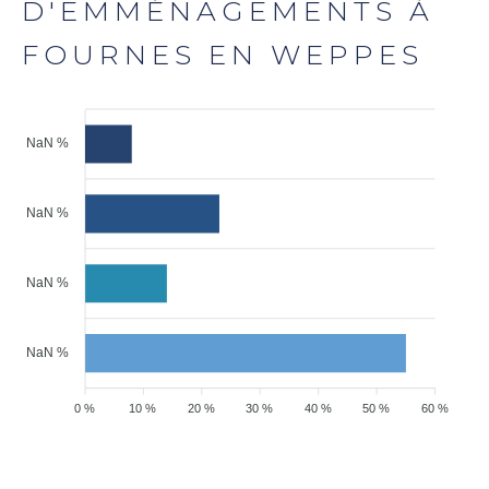
D'EMMÉNAGEMENTS À
FOURNES EN WEPPES
NaN %
NaN %
NaN %
NaN %
0 %
10 %
20 %
30 %
40 %
50 %
60 %