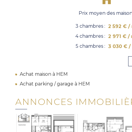
Prix moyen des maiso
3 chambres :
2 592 € /
4 chambres :
2 971 € /
5 chambres :
3 030 € /
Achat maison à HEM
Achat parking / garage à HEM
ANNONCES IMMOBILIÈ
 T2