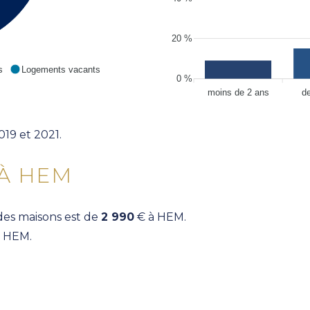
20 %
s
Logements vacants
0 %
moins de 2 ans
d
019 et 2021.
 À HEM
es maisons est de
2 990
€ à HEM.
 HEM.