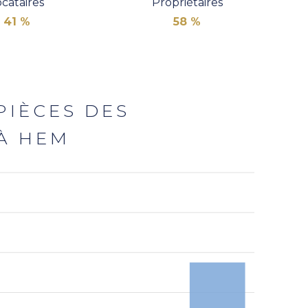
cataires
Propriétaires
41 %
58 %
PIÈCES DES
À HEM