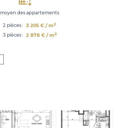
x moyen des appartements
2
2 pièces :
3 205 € / m
2
3 pièces :
2 878 € / m
AP
A 