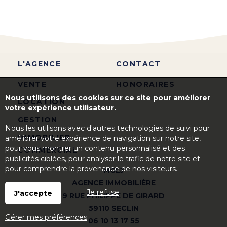
L'AGENCE
CONTACT
VENTE
HONORAIRES
Nous utilisons des cookies sur ce site pour améliorer
LOCATION
votre expérience utilisateur.
GESTION
Nous les utilisons avec d'autres technologies de suivi pour
IMMOBILIER
améliorer votre expérience de navigation sur notre site,
pour vous montrer un contenu personnalisé et des
COMMERCIAL
publicités ciblées, pour analyser le trafic de notre site et
pour comprendre la provenance de nos visiteurs.
MGLJ
AGENCE IMMOBILIÈRE
Je refuse
J'accepte
9 RUE PHILIPPE DE GIRARD
59110 SECLIN
Gérer mes préférences
06 10 13 17 55