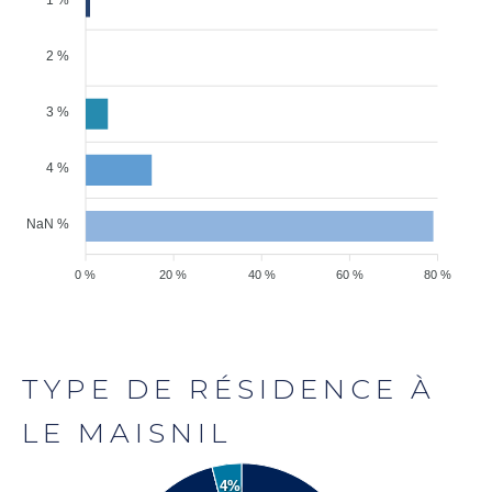
2 %
3 %
4 %
NaN %
0 %
20 %
40 %
60 %
80 %
TYPE DE RÉSIDENCE À
LE MAISNIL
4%