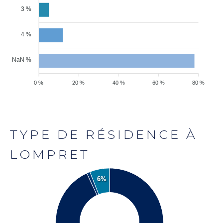
3 %
4 %
NaN %
0 %
20 %
40 %
60 %
80 %
TYPE DE RÉSIDENCE À
LOMPRET
6%