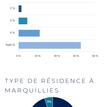
2 %
3 %
4 %
NaN %
0 %
20 %
40 %
60 %
80 %
TYPE DE RÉSIDENCE À
MARQUILLIES
5%