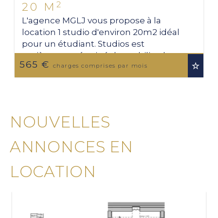
2
20 M
L'agence MGLJ vous propose à la
location 1 studio d'environ 20m2 idéal
pour un étudiant. Studios est
entièrement équipé de mobilier, les
565 €
charges inclus (eau, électricité et
charges comprises par mois
chauffage). A 3min ...
NOUVELLES
ANNONCES EN
LOCATION