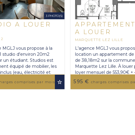
3 PHOTO(S)
DIO A LOUER
APPARTEMENT
A LOUER
M
2
MARQUETTE LEZ LILLE
38.18 M
2
 MGLJ vous propose à la
L'agence MGLJ vous propose
 1 studio d'environ 20m2
location un appartement de 
ur un étudiant. Studios est
de 38,18m2 sur la commune
ent équipé de mobilier, les
Marquette Lez Lille. À louer
nclus (eau, électricité et
loyer mensuel de 553,90€ +
). A 3min ...
de provision sur charges soit .
595 €
ORIS
harges comprises par mois
charges comprises p