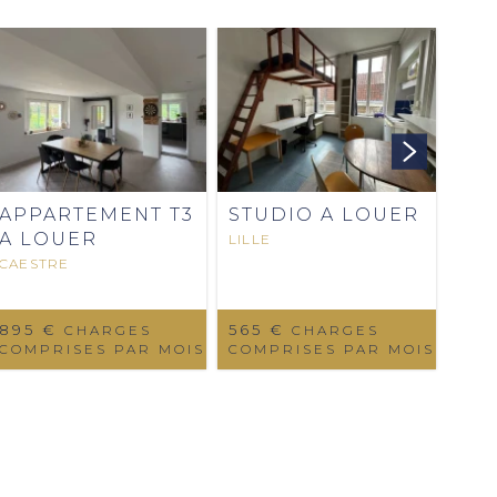
AP
A 
MAR
89
COM
APPARTEMENT T3
STUDIO A LOUER
A LOUER
LILLE
CAESTRE
895 €
565 €
CHARGES
CHARGES
COMPRISES PAR MOIS
COMPRISES PAR MOIS