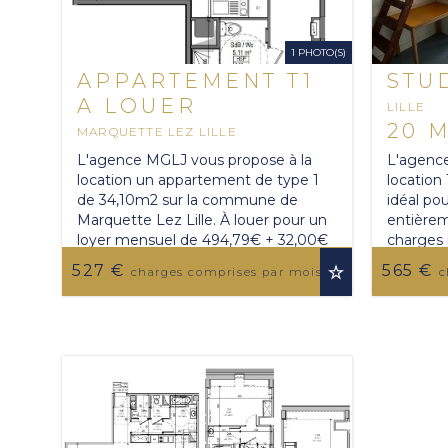
1 PHOTO(S)
APPARTEMENT T1
STU
A LOUER
LILLE
20 
MARQUETTE LEZ LILLE
34.1 M
2
L'agence MGLJ vous propose à la
L'agence
location un appartement de type 1
location
de 34,10m2 sur la commune de
idéal po
Marquette Lez Lille. À louer pour un
entièrem
loyer mensuel de 494,79€ + 32,00€
charges i
de provision sur charges soit ...
chauffage
527 €
565 €
UTER AUX FAVORIS
AJOUTER AUX FAV
charges comprises par mois
c