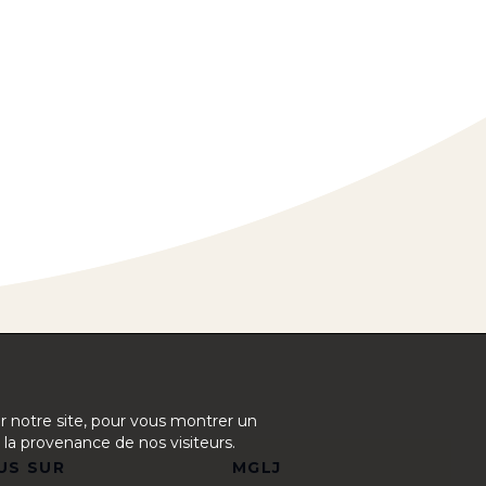
ur notre site, pour vous montrer un
 la provenance de nos visiteurs.
US SUR
MGLJ