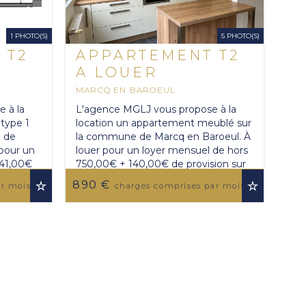
1 PHOTO(S)
5 PHOTO(S)
 T2
APPARTEMENT T2
A LOUER
MARCQ EN BAROEUL
44.24 M
2
 à la
L'agence MGLJ vous propose à la
type 1
location un appartement meublé sur
 de
la commune de Marcq en Baroeul. À
 pour un
louer pour un loyer mensuel de hors
 41,00€
750,00€ + 140,00€ de provision sur
..
charges soit un loyer de ...
890 €
ar mois
charges comprises par mois