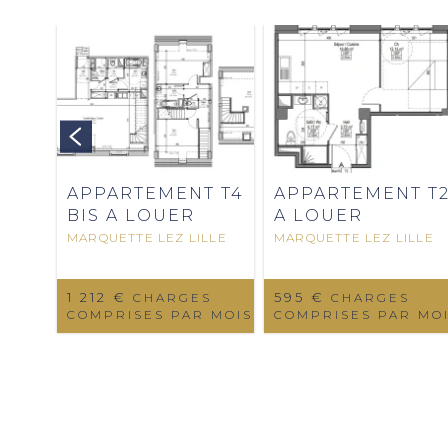
 T2
L
 MOIS
APPARTEMENT T4
APPARTEMENT T
BIS A LOUER
A LOUER
MARQUETTE LEZ LILLE
MARQUETTE LEZ LILLE
1 212 €
595 €
CHARGES
CHARGES
COMPRISES PAR MOIS
COMPRISES PAR MO