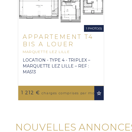
1 PHOTO(S)
APPARTEMENT T4
BIS A LOUER
MARQUETTE LEZ LILLE
125.52 M
2
LOCATION - TYPE 4 - TRIPLEX –
MARQUETTE LEZ LILLE – REF :
MA513
1 212 €
charges comprises par mois
NOUVELLES ANNONCES