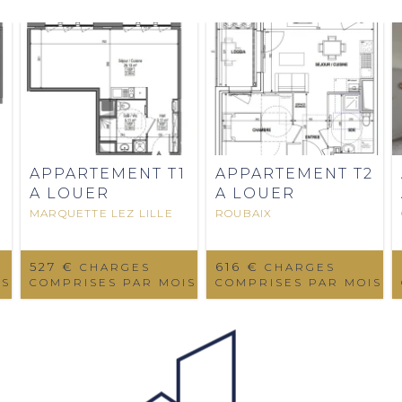
2
APPARTEMENT T1
APPARTEMENT T2
A LOUER
A LOUER
MARQUETTE LEZ LILLE
ROUBAIX
527 €
616 €
CHARGES
CHARGES
IS
COMPRISES PAR MOIS
COMPRISES PAR MOIS