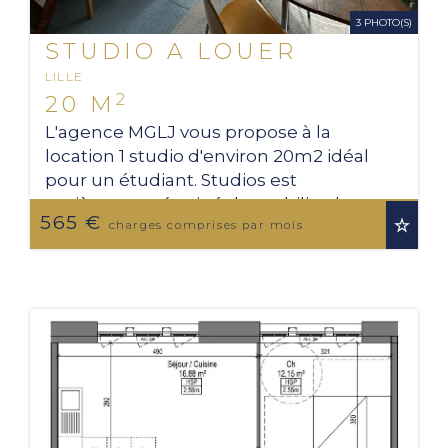
3 PHOTO(S)
STUDIO A LOUER
LILLE
2
20 M
L'agence MGLJ vous propose à la
location 1 studio d'environ 20m2 idéal
pour un étudiant. Studios est
entièrement équipé de mobilier, les
565 €
charges inclus (eau, électricité et
charges comprises par mois
chauffage). A 3min ...