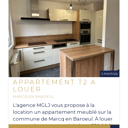
5 PHOTO(S)
APPARTEMENT T2 A
LOUER
MARCQ EN BAROEUL
2
44.24 M
L'agence MGLJ vous propose à la
location un appartement meublé sur la
commune de Marcq en Baroeul. À louer
pour un loyer mensuel de hors 750,00€ +