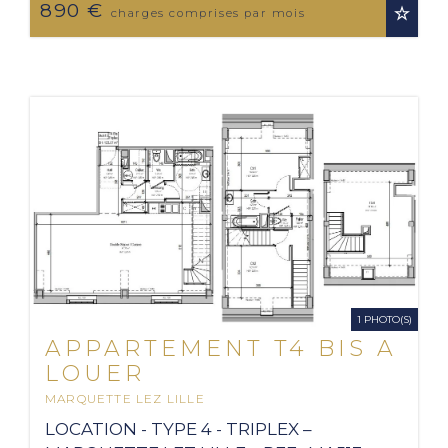
890 €
140,00€ de provision sur charges soit un
charges comprises par mois
loyer de ...
1 PHOTO(S)
APPARTEMENT T4 BIS A
LOUER
MARQUETTE LEZ LILLE
2
125.52 M
LOCATION - TYPE 4 - TRIPLEX –