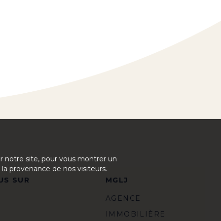
ur notre site, pour vous montrer un
 la provenance de nos visiteurs.
US SUR
MGLJ
AGENCE
IMMOBILIÈRE