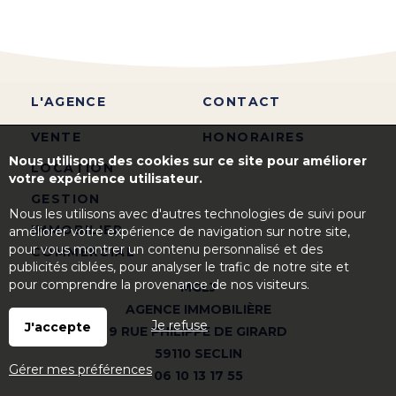
L'AGENCE
CONTACT
VENTE
HONORAIRES
Nous utilisons des cookies sur ce site pour améliorer
LOCATION
votre expérience utilisateur.
GESTION
Nous les utilisons avec d'autres technologies de suivi pour
IMMOBILIER
améliorer votre expérience de navigation sur notre site,
pour vous montrer un contenu personnalisé et des
COMMERCIAL
publicités ciblées, pour analyser le trafic de notre site et
pour comprendre la provenance de nos visiteurs.
MGLJ
AGENCE IMMOBILIÈRE
Je refuse
J'accepte
9 RUE PHILIPPE DE GIRARD
59110 SECLIN
Gérer mes préférences
06 10 13 17 55