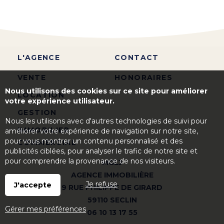
L'AGENCE
CONTACT
VENTE
HONORAIRES
Nous utilisons des cookies sur ce site pour améliorer
LOCATION
votre expérience utilisateur.
GESTION
Nous les utilisons avec d'autres technologies de suivi pour
IMMOBILIER
améliorer votre expérience de navigation sur notre site,
pour vous montrer un contenu personnalisé et des
COMMERCIAL
publicités ciblées, pour analyser le trafic de notre site et
pour comprendre la provenance de nos visiteurs.
MGLJ
AGENCE IMMOBILIÈRE
Je refuse
J'accepte
9 RUE PHILIPPE DE GIRARD
59110 SECLIN
Gérer mes préférences
06 10 13 17 55