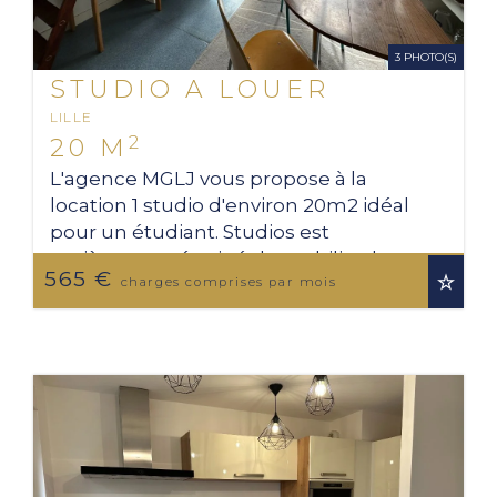
3 PHOTO(S)
STUDIO A LOUER
LILLE
2
20 M
L'agence MGLJ vous propose à la
location 1 studio d'environ 20m2 idéal
pour un étudiant. Studios est
entièrement équipé de mobilier, les
565 €
charges inclus (eau, électricité et
charges comprises par mois
chauffage). A 3min ...