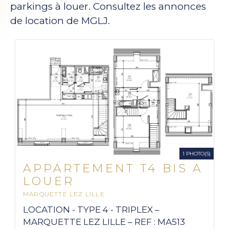
parkings à louer. Consultez les annonces
de location de MGLJ.
1 PHOTO(S)
APPARTEMENT T4 BIS A
LOUER
MARQUETTE LEZ LILLE
2
125.52 M
LOCATION - TYPE 4 - TRIPLEX –
MARQUETTE LEZ LILLE – REF : MA513