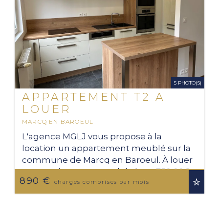
5 PHOTO(S)
APPARTEMENT T2 A
LOUER
MARCQ EN BAROEUL
2
44.24 M
L'agence MGLJ vous propose à la
location un appartement meublé sur la
commune de Marcq en Baroeul. À louer
pour un loyer mensuel de hors 750,00€ +
890 €
140,00€ de provision sur charges soit un
charges comprises par mois
loyer de ...